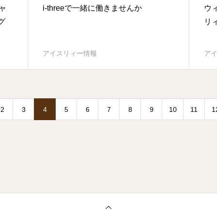
ャ
i-threeで一緒に働きませんか
ウ
グ
リ
アイスリィー情報
ア
2
3
4
5
6
7
8
9
10
11
1