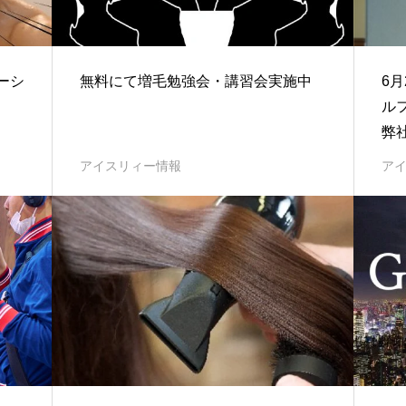
ーシ
無料にて増毛勉強会・講習会実施中
6
ル
弊
アイスリィー情報
ア