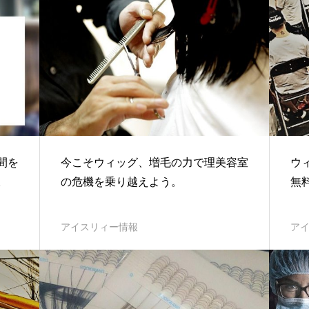
間を
今こそウィッグ、増毛の力で理美容室
ウ
。
の危機を乗り越えよう。
無
アイスリィー情報
ア