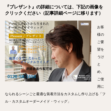
『
プレザント
』の詳細については、下記の画像を
クリックください（記事詳細ページに移ります）
お客
様の
ご要
望を
うけ
と
め、
ご使
用に
なられるシーンごと最適な装着方法をカスタムし作り上げる「フ
ル・カスタムオーダーメイド・ウィッグ」