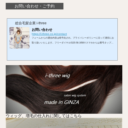
お問い合わせ・ご予約
総合毛髪企業 i-three
お問い合わせ
https://i-three.co.jp/contact
フォームからの通信内容は暗号化され、プライバシーポリシーに沿って適切にお
取り扱いいたします。フリーダイヤル0120-58-1658※スマホからは番号タップで
発信できます。受付 10:00〜19:00／定休日 火曜メールはこちらへ※お使いのメ
ールアプリが開きます。LINEからもお問い合わせを承れます。お問い合わせフォ
ームから
ウィッグ、増毛の仕入れに関してはこちら