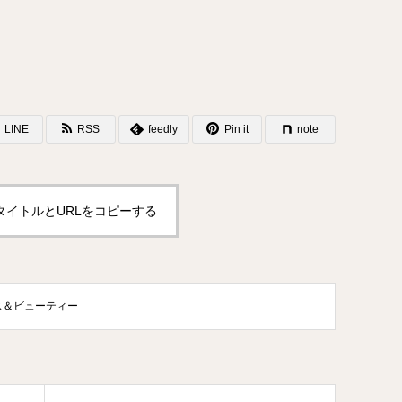
LINE
RSS
feedly
Pin it
note
タイトルとURLをコピーする
ス＆ビューティー