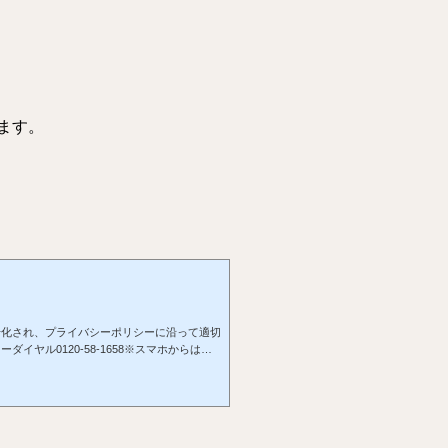
ます。
号化され、プライバシーポリシーに沿って適切
イヤル0120-58-1658※スマホからは番
10:00〜19:00／定休日 火曜メールはこち
開きます。LINEからもお問い合わせを承れ
から