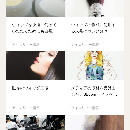
ウィッグを快適に使って
ウィッグの作成に使用す
いただくためにも自毛を
る人毛のランク分け
大事に・・・
アイスリィー情報
アイスリィー情報
世界のウィッグ工場
メディアの取材を受けま
した。BBcom – イノベー
ションを起こした経営者
列伝
アイスリィー情報
アイスリィー情報