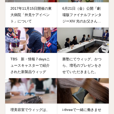
2017年11月15日開催の東
6月21日（金）公開『劇
大病院「外見ケアイベン
場版ファイナルファンタ
ト」について
ジーXIV 光のお父さん』
に弊社ウィッグを提供し
ました
TBS 新・情報７daysニ
勝塾にてウィッグ、かつ
ュースキャスターで紹介
ら、増毛のプレゼンをさ
された新製品ウィッグ
せていただきました。
理美容室でウィッグは、
i-threeで一緒に働きませ