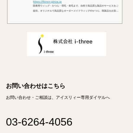
https://floren-ginza.jp
医療用ウィッグ・かつら・増毛・発毛まで、自然で高品質な製品やサービスをご
提供。オリジナルで高品質なオーダーメイドウィッグやかつら、既製品をお安く
お作りできます。当日修理からメンテナンスまで、個室でくつろぎながら施術。
大人の街「銀座」でお洒落なヘアースタイルを
お問い合わせはこちら
お問い合わせ・ご相談は、アイスリィー専用ダイヤルへ
03-6264-4056