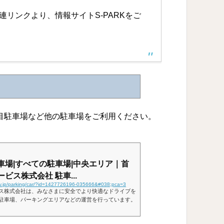
リンクより、情報サイトS-PARKをご
目駐車場など他の駐車場をご利用ください。
車場|すべての駐車場|中央エリア｜首
ビス株式会社 駐車...
sv.jp/parking/car/?id=1427726196-035666&#038;pca=3
ス株式会社は、みなさまに安全でより快適なドライブを
駐車場、パーキングエリアなどの運営を行っています。