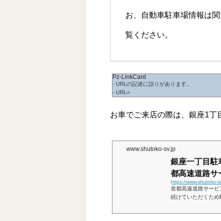
お、自動車駐車場情報は関連
覧ください。
Pz-LinkCard
- URLの記述に誤りがあります。
- URL=
お車でご来店の際は、銀座1丁
www.shutoko-sv.jp
銀座一丁目駐
都高速道路サー
https://www.shutoko-
首都高速道路サービ
続けていただくため