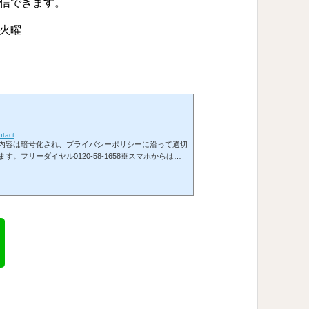
信できます。
 火曜
ntact
内容は暗号化され、プライバシーポリシーに沿って適切
す。フリーダイヤル0120-58-1658※スマホからは番
す。受付 10:00〜19:00／定休日 火曜メールはこち
ルアプリが開きます。LINEからもお問い合わせを承れ
フォームから