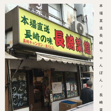
本
場
直
送
長
崎
ち
ゃ
ん
ぽ
ん
「
長
崎
菜