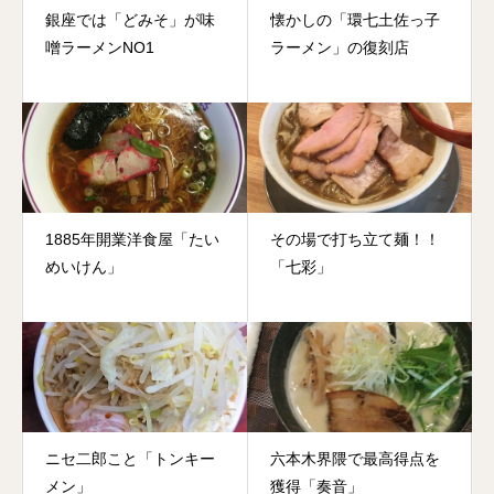
銀座では「どみそ」が味
懐かしの「環七土佐っ子
噌ラーメンNO1
ラーメン」の復刻店
1885年開業洋食屋「たい
その場で打ち立て麺！！
めいけん」
「七彩」
ニセ二郎こと「トンキー
六本木界隈で最高得点を
メン」
獲得「奏音」