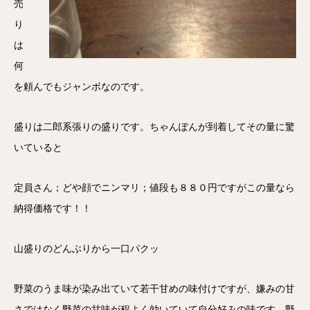
売
り
は
何
を頼んでもジャンボなのです。
盛りは二郎系張りの盛りです。ちゃんぽんが到着してその量に驚
いていると
定員さん；どや顔でニンマリ；値段も８８０円ですがこの量なら
納得価格です！！
山盛りのどんぶりから一口パクッ
野菜のうま味が染み出ていて若干甘めの味付けですが、嫌みの甘
さではなく野菜の甘味が程よく効いていて自分好みの味です。野