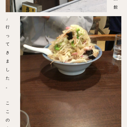
館
」
行
っ
て
き
ま
し
た
。
こ
こ
の