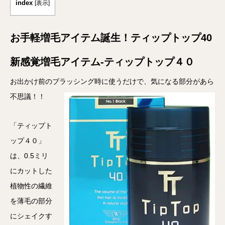
index
[
表示
]
お手軽増毛アイテム誕生！ティップトップ40
新感覚増毛アイテム-ティップトップ４０
お出かけ前のブラッシング時に使うだけで、気になる部分があら
不思議！！
「ティップト
ップ４０」
は、0.5ミリ
にカットした
植物性の繊維
を薄毛の部分
にシェイクす